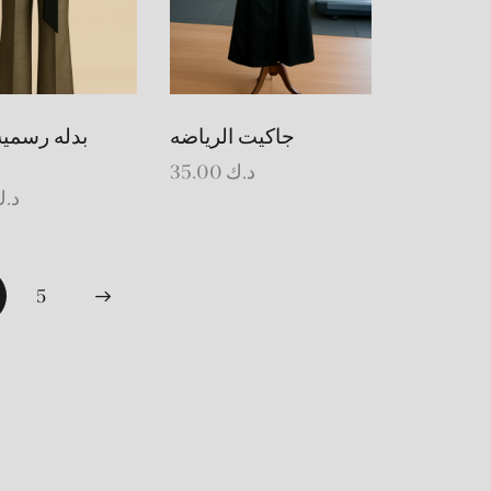
جاكيت الرياضه
بدله رسميه 
35.00
د.ك
د.
→
5