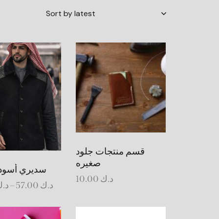
ch
قسم منتجات جلود
صغيره
سديري أسود 
10.00
د.ك
د.
–
57.00
د.ك