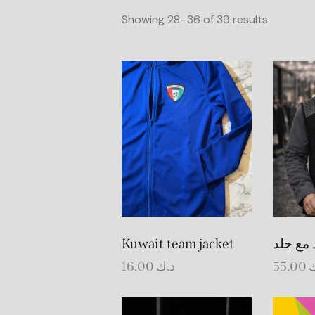
Showing 28–36 of 39 results
Sear
Kuwait team jacket
مع جلد
16.00
د.ك
55.00
ك