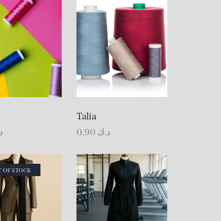
Talia
د
0.90
د.ك
 OF STOCK