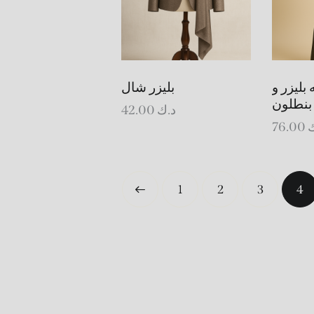
بليزر و
بليزر شال
بنطلون
42.00
د.ك
76.00
ك
←
1
2
3
4